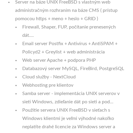
Server na báze UNIX FreeBSD s vlastným web
administračným rozhraním na báze CMS ( prístup
pomocou https + meno + heslo + GRID )
Firewall, Shaper, FUP, počítanie prenesených
dát....
Email server Postfix + Antivírus + AntiSPAM +
Policyd2 + Greylist + web administrácia
Web server Apache + podpora PHP
Databazový server MySQL, FireBird, PostgreSQL
Cloud služby - NextCloud
Webhosting pre klientov
Samba server - implementácia UNIX serverov v
sieti Windows, zdieľanie dát po sieti a pod...
Použitie servera UNIX FreeBSD v sieťach s
Windows klientmi je veľmi výhodné nakoľko
neplatíte drahé licencie za Windows server a